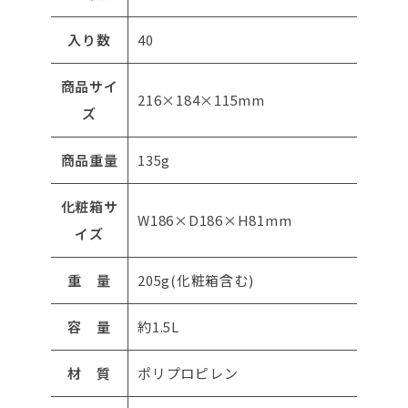
入り数
40
商品サイ
216×184×115mm
ズ
商品重量
135g
化粧箱サ
W186×D186×H81mm
イズ
重 量
205g(化粧箱含む)
容 量
約1.5L
材 質
ポリプロピレン